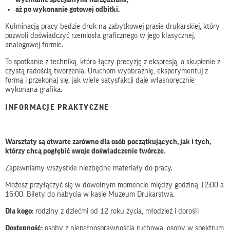
aż po wykonanie gotowej odbitki.
Kulminacją pracy będzie druk na zabytkowej prasie drukarskiej, który
pozwoli doświadczyć rzemiosła graficznego w jego klasycznej,
analogowej formie.
To spotkanie z techniką, która łączy precyzję z ekspresją, a skupienie z
czystą radością tworzenia. Uruchom wyobraźnię, eksperymentuj z
formą i przekonaj się, jak wiele satysfakcji daje własnoręcznie
wykonana grafika.
INFORMACJE PRAKTYCZNE
Warsztaty są otwarte zarówno dla osób początkujących, jak i tych,
którzy chcą pogłębić swoje doświadczenie twórcze.
Zapewniamy wszystkie niezbędne materiały do pracy.
Możesz przyłączyć się w dowolnym momencie między godziną 12:00 a
16:00. Bilety do nabycia w kasie Muzeum Drukarstwa.
Dla kogo:
rodziny z dziećmi od 12 roku życia, młodzież i dorośli
Dostępność:
osoby z niepełnosprawnością ruchową, osoby w spektrum